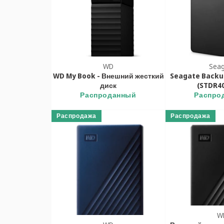
WD
Sea
WD My Book - Внешний жесткий
Seagate Backup 
диск
(STDR4
Распроданный
Распро
Распродажа
Распродажа
W