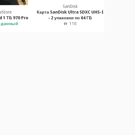
SanDisk
wStore
Карта SanDisk Ultra SDXC UHS-I
 1 ТБ 970 Pro
- 2 упаковки по 64 ГБ
Обычная
оданный
110
ê
цена