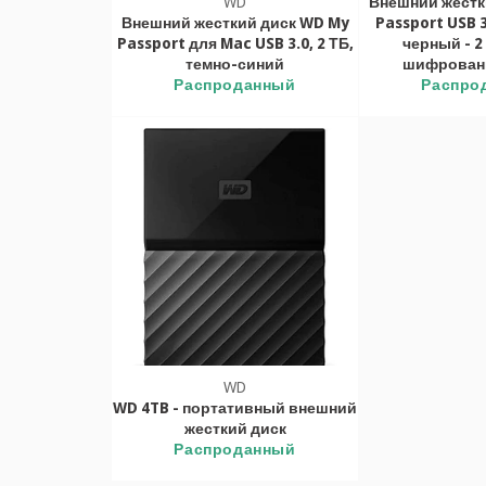
WD
Внешний жестк
Внешний жесткий диск WD My
Passport USB 3
Passport для Mac USB 3.0, 2 ТБ,
черный - 2 
темно-синий
шифровани
Распроданный
Распро
WD
WD 4TB - портативный внешний
жесткий диск
Распроданный