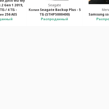
ий диск WD My
.2 Gen 1 2019,
Seagate
ТБ / 4 ТБ -
Копия Seagate Backup Plus - 5
Mer
е 256 AES
ТБ (STHP5000400)
Samsung ssd
данный
Распроданный
Распр