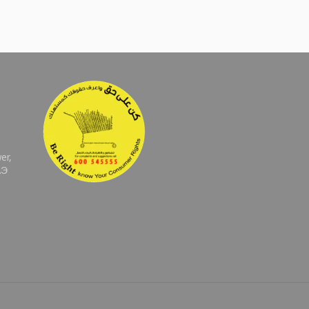
er,
АЭ