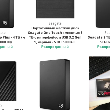
Seagate
Портативный жесткий диск
gate
Seagate One Touch емкостью 5
Se
Plus - 4 ТБ / ч
ТБ с интерфейсом USB 3.2 Gen
Seagate 2 ТБ
000100)
1, черный - STKC5000400
STGD
данный
Распроданный
Распр
D