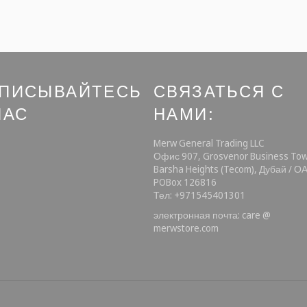
ПИСЫВАЙТЕСЬ
СВЯЗАТЬСЯ С
НАС
НАМИ:
ebook
Instagram
Merw General Trading LLC
Офис 907, Grosvenor Business Tow
Barsha Heights (Tecom), Дубай / О
POBox 126816
Тел: +971545401301
электронная почта: care @
merwstore.com