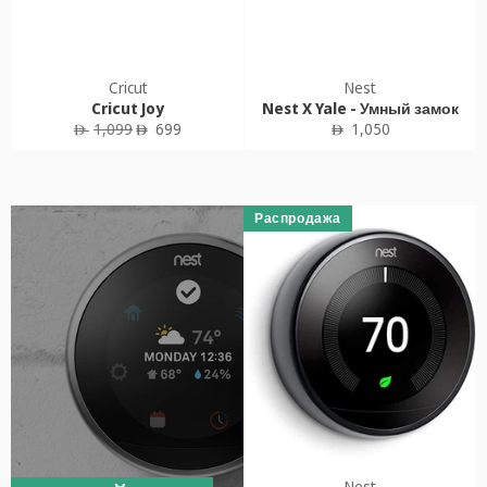
Cricut
Nest
Cricut Joy
Nest X Yale - Умный замок
Обычная
Цена
Обычная
1,099
699
1,050
ê
ê
ê
цена
продажи
цена
Распродажа
Nest