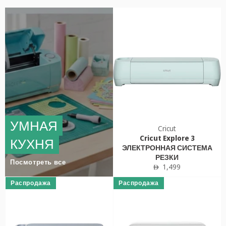
УМНАЯ
Cricut
Cricut Explore 3
КУХНЯ
ЭЛЕКТРОННАЯ СИСТЕМА
РЕЗКИ
Посмотреть все
Обычная
1,499
ê
цена
Распродажа
Распродажа