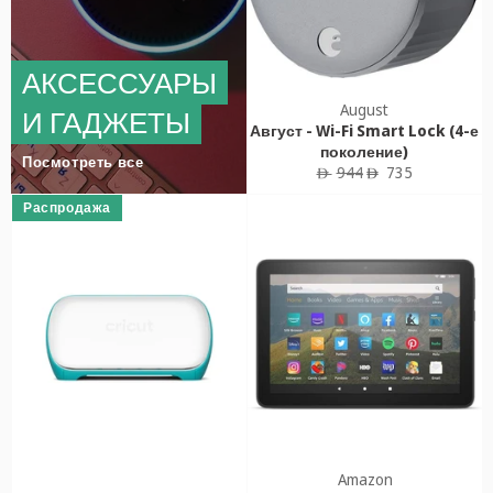
АКСЕССУАРЫ
August
И ГАДЖЕТЫ
Август - Wi-Fi Smart Lock (4-е
поколение)
Посмотреть все
Обычная
Цена
944
735
ê
ê
цена
продажи
Распродажа
Amazon