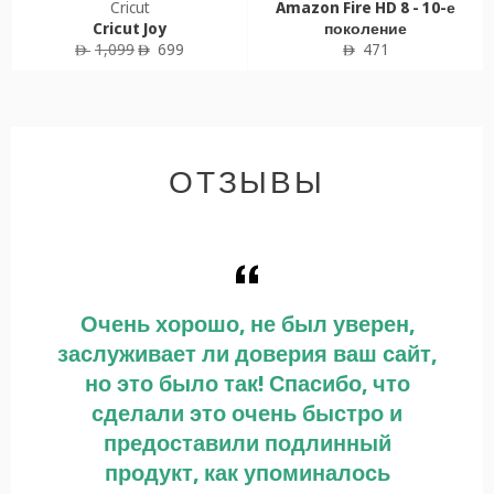
Cricut
Amazon Fire HD 8 - 10-е
Cricut Joy
поколение
Обычная
Цена
Обычная
1,099
699
471
ê
ê
ê
цена
продажи
цена
ОТЗЫВЫ
-
Очень хорошо, не был уверен,
С
ия
заслуживает ли доверия ваш сайт,
т
но это было так! Спасибо, что
сделали это очень быстро и
предоставили подлинный
продукт, как упоминалось