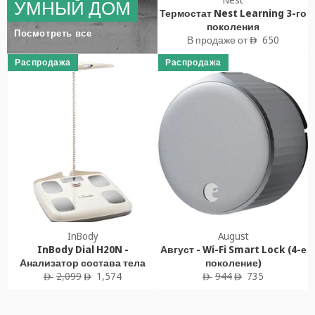
УМНЫЙ ДОМ
Термостат Nest Learning 3-го
поколения
Посмотреть все
В продаже от
650
ê
Распродажа
Распродажа
InBody
August
InBody Dial H20N -
Август - Wi-Fi Smart Lock (4-е
Анализатор состава тела
поколение)
Обычная
Цена
Обычная
Цена
2,099
1,574
944
735
ê
ê
ê
ê
цена
продажи
цена
продажи