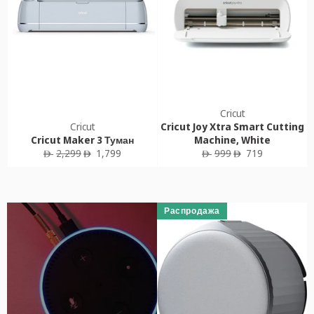
Cricut
Cricut
Cricut Joy Xtra Smart Cutting
Cricut Maker 3 Туман
Machine, White
Обычная
Цена
Обычная
Цена
2,299
1,799
999
719
ê
ê
ê
ê
цена
продажи
цена
продажи
Распродажа