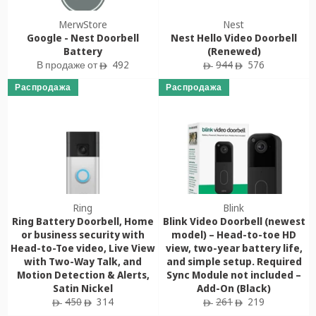
MerwStore
Nest
Google - Nest Doorbell
Nest Hello Video Doorbell
Battery
(Renewed)
Обычная
Цена
В продаже от
492
944
576
ê
ê
ê
цена
продажи
Распродажа
Распродажа
Ring
Blink
Ring Battery Doorbell, Home
Blink Video Doorbell (newest
or business security with
model) – Head-to-toe HD
Head-to-Toe video, Live View
view, two-year battery life,
with Two-Way Talk, and
and simple setup. Required
Motion Detection & Alerts,
Sync Module not included –
Satin Nickel
Add-On (Black)
Обычная
Цена
Обычная
Цена
450
314
261
219
ê
ê
ê
ê
цена
продажи
цена
продажи