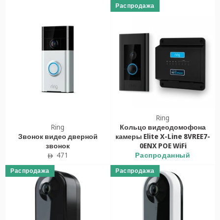
Распродажа
Ring
Ring
Кольцо видеодомофона
Звонок видео дверной
камеры Elite X-Line 8VREE7-
звонок
0ENX POE WiFi
Обычная
471
Распроданный
ê
цена
Распродажа
Распродажа