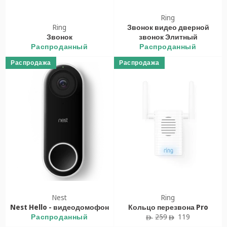
Ring
Ring
Звонок видео дверной
Звонок
звонок Элитный
Распроданный
Распроданный
Распродажа
Распродажа
Nest
Ring
Nest Hello - видеодомофон
Кольцо перезвона Pro
Обычная
Цена
Распроданный
259
119
ê
ê
цена
продажи