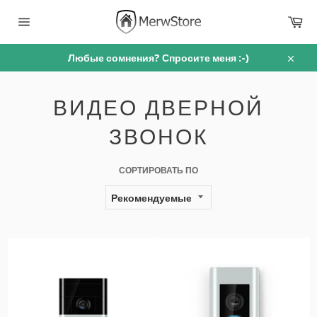
перейти
Ко
к
содержанию
Навигация
по
сайту
Любые сомнения? Спросите меня :-)
Закры
ВИДЕО ДВЕРНОЙ
ЗВОНОК
СОРТИРОВАТЬ ПО