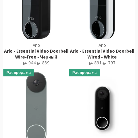
Arlo
Arlo
Arlo - Essential Video Doorbell
Arlo - Essential Video Doorbell
Wire-Free - Черный
Wired - White
Обычная
Цена
Обычная
Цена
944
839
891
797
ê
ê
ê
ê
цена
продажи
цена
продажи
Распродажа
Распродажа