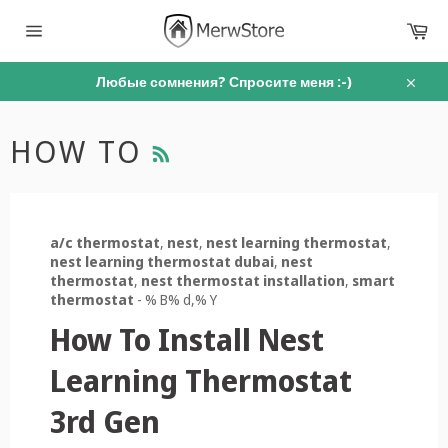
перейти
Ко
к
содержанию
Навигация
по
сайту
Любые сомнения? Спросите меня :-)
Закры
RSS
HOW TO
a/c thermostat
,
nest
,
nest learning thermostat
,
nest learning thermostat dubai
,
nest
thermostat
,
nest thermostat installation
,
smart
thermostat
-
% B% d,% Y
How To Install Nest
Learning Thermostat
3rd Gen